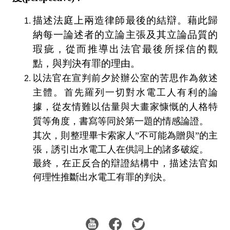
描述法庭上兩造律師最後的結辯。藉此歸
納每一論述者的立論主張及其立論品質的
瑕疵，從而推導出法官最後所採信的觀
點，與判決有罪的理由。
以法官在宣判前夕於辦公室的苦思作為敘述
主體。首先羅列一切對水電工人有利的論
據，從友情難以估量與大畫家慷慨的人格特
質等角度，書寫等同於第一題的情感論證。
其次，則整理畢卡索家人”
不可能為贈與”的主
張，誘引出水電工人在供詞上的諸多破綻。
最終，在正反合的辯證結構中，描述法官如
何理性推斷出水電工有罪的判決。