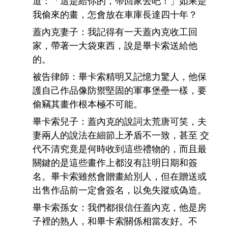
道：「這是給你的，帶回家去吧！」如果是
我偷來的畫，怎會放在車庫長達四十年？
蓋內克妻子：我記得有一天蓋內克收工回
家，帶著一大袋東西，說是畢卡索送給他
的。
被告律師：畢卡索精明又記憶力驚人，他保
護自己作品像防禦堅固的軍事堡壘一樣，要
偷竊其畫作根本極不可能。
畢卡索兒子：蓋內克的說詞太荒唐可笑，夫
妻兩人的說法在細節上矛盾不一致，甚至 交
代不清究竟是何時收到這些禮物的，而且最
關鍵的是這些畫作上都沒有註明日期和簽
名。畢卡索雖然會贈畫給別人，但在贈送或
出售作品前一定會簽名，以免失蹤或偽造。
畢卡索孫女：我們都很信任蓋內克，他是房
子裡的熟人，和畢卡索關係相當友好。不