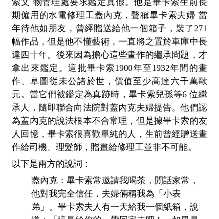
索文 物管理處要求鑑定真假。他是畢卡索生前長
期僱用的水電修理工蓋內克，聲稱畢卡索夫婦 當
年待他如朋友，曾經贈送給他一個箱子，裝了271
幅作品，但是他不懂藝術，一直將之置於車庫中長
達四十年。後來因為擔心這些畫作的繼承問題，才
拿出來鑑定。這批畢卡索1900年至1932年間的畫
作、草圖從未公諸於世，價值至少高達六千萬歐
元。當它們被鑑定為真跡時，畢卡索兒孫等6 位繼
承人，隨即聯合向法院對蓋內克夫婦提告。他們認
為蓋內克的說法根本不合常理，但是據畢卡索的友
人回憶，畢卡索很喜歡單純的人，生前曾經贈送畫
作給司機、理髮師，贈畫給修理工並非不可能。
以下是兩方的說詞：
蓋內克：畢卡索常邀請我喝茶，閒話家常，
他對我完全信任，夫婦倆稱我為「小表
弟」。畢卡索夫人有一天給我一個紙箱，說