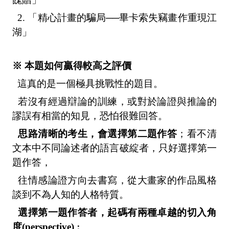
2.
「精心計畫的騙局──畢卡索失竊畫作重現江
湖」
※ 本題如何贏得較高之評價
這真的是一個極具挑戰性的題目。
若沒有經過辯論的訓練，或對於論證與推論的
謬誤有相當的知見，恐怕很難回答。
思路清晰的考生，會選擇第二題作答
；看不清
文本中不同論述者的語言破綻者，只好選擇第一
題作答，
往情感論證方向去書寫，從大畫家的作品風格
談到不為人知的人格特質。
選擇第一題作答者，起碼有兩種卓越的切入角
度(perspective)
：