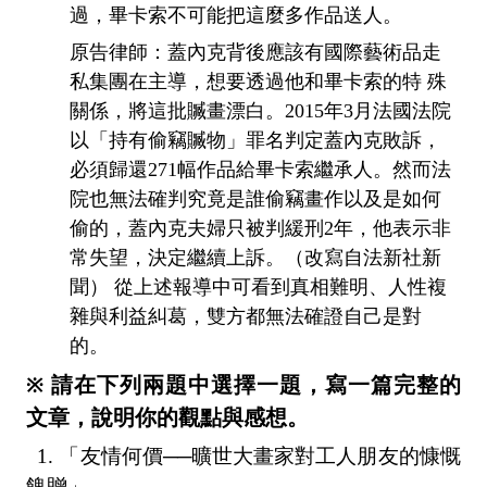
過，畢卡索不可能把這麼多作品送人。
原告律師：蓋內克背後應該有國際藝術品走
私集團在主導，想要透過他和畢卡索的特 殊
關係，將這批贓畫漂白。2015年3月法國法院
以「持有偷竊贓物」罪名判定蓋內克敗訴，
必須歸還271幅作品給畢卡索繼承人。然而法
院也無法確判究竟是誰偷竊畫作以及是如何
偷的，蓋內克夫婦只被判緩刑2年，他表示非
常失望，決定繼續上訴。（改寫自法新社新
聞） 從上述報導中可看到真相難明、人性複
雜與利益糾葛，雙方都無法確證自己是對
的。
請在下列兩題中選擇一題，寫一篇完整的
※
文章，說明你的觀點與感想。
1.
「友情何價──曠世大畫家對工人朋友的慷慨
餽贈」