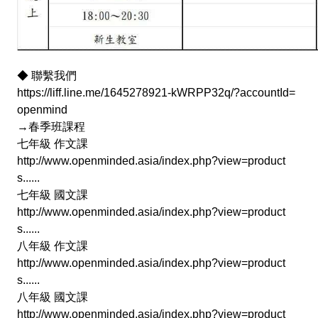
◆ 聯繫我們
https://liff.line.me/1645278921-kWRPP32q/?accountId=
openmind
→春季班課程
七年級 作文課
http://www.openminded.asia/index.php?view=product
s......
七年級 國文課
http://www.openminded.asia/index.php?view=product
s......
八年級 作文課
http://www.openminded.asia/index.php?view=product
s......
八年級 國文課
http://www.openminded.asia/index.php?view=product