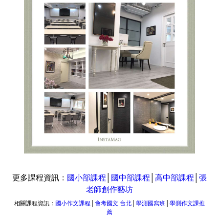
更多課程資訊：
國小部課程
│
國中部課程
│
高中部課程
│
張
老師創作藝坊
相關課程資訊：
國小作文課程
│
會考國文 台北
│
學測國寫班
│
學測作文課推
薦